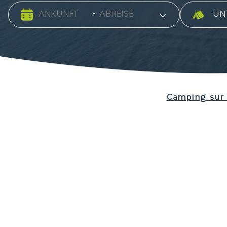
Date d'arrivée
Date de départ
Art der 
-
Camping sur l