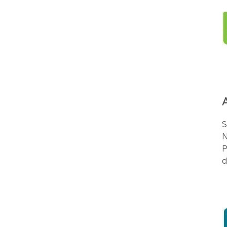
S
N
P
d