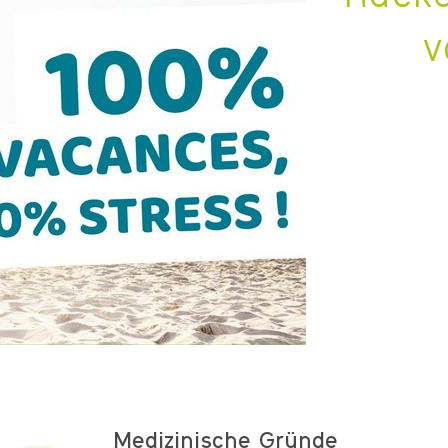
v
K
Medizinische Gründe