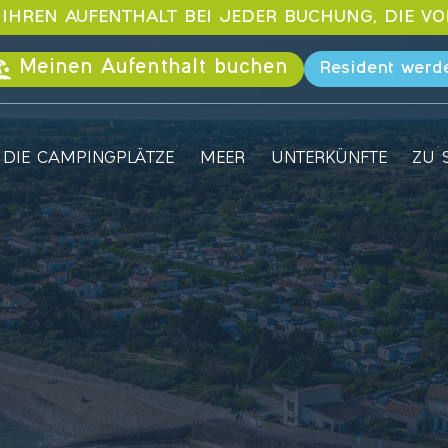
 IHREN AUFENTHALT BEI JEDER BUCHUNG, DIE V
Meinen Aufenthalt buchen
Resident werd
DIE CAMPINGPLÄTZE
MEER
UNTERKÜNFTE
ZU 