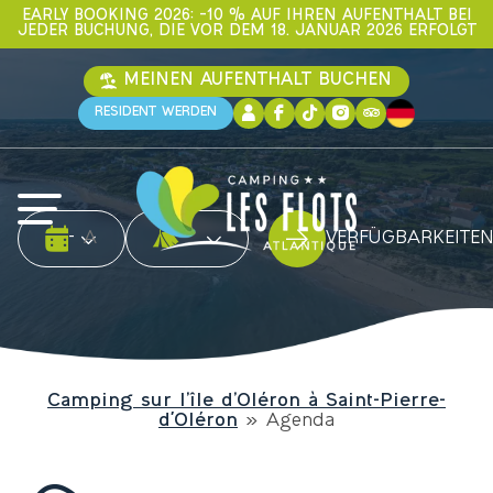
EARLY BOOKING 2026: –10 % AUF IHREN AUFENTHALT BEI
JEDER BUCHUNG, DIE VOR DEM 18. JANUAR 2026 ERFOLGT
MEINEN AUFENTHALT BUCHEN
RESIDENT WERDEN
Date d'arrivée
Date de départ
Art der Unterkunft
-
VERFÜGBARKEITE
Camping sur l’île d’Oléron à Saint-Pierre-
d'Oléron
»
Agenda