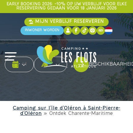
EARLY BOOKING 2026: –10% OP UW VERBLIJF VOOR ELKE
RESERVERING GEDAAN VÓÓR 18 JANUARI 2026
MIJN VERBLIJF RESERVEREN
INWONER WORDEN
Date d'arrivée
Date de départ
Type accommodatie
-
BESCHIKBAARHEI
Camping sur l’île d’Oléron à Saint-Pierre-
d'Oléron
»
Ontdek Charente-Maritime