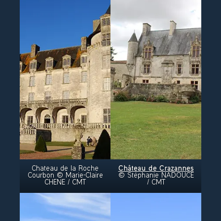
Beroemd om zijn voorgevel en karakteristieke
klokkentoren met dennenappels, is het een van de
meest emblematische monumenten van de
Saintongean Romaanse stijl. Na verschillende
branden en oorlogen werd deze spirituele plek in
de jaren 1970 en 1980 gerestaureerd en
omgebouwd tot een cultureel centrum, een plek
voor creatie, opleiding en optredens.
Chateau de la Roche
Château de Crazannes
Courbon © Marie-Claire
© Stéphanie NADOUCE
CHENE / CMT
/ CMT