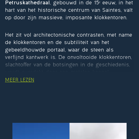
Petruskathedraal
, gebouwd in de 15ᵉ eeuw, in het
hart van het historische centrum van Saintes, valt
op door zijn massieve, imposante klokkentoren.
Het zit vol architectonische contrasten, met name
de klokkentoren en de subtiliteit van het
gebeeldhouwde portaal, waar de steen als
verfijnd kantwerk is. De onvoltooide klokkentoren,
slachtoffer van de botsingen in de geschiedenis,
wordt overdekt door een metalen koepel.
MEER LEZEN
L
‘abbaye aux Dames
, een cultureel mekka in het
departement Charente-Maritime, is een
voormalige benedictijnenabdij met romaanse
architectuur en was het eerste vrouwenklooster
in Saintonge. De vrouwenabdij is gebouwd rond
12e
de
kerk Sainte-Marie
, die in de
eeuw werd
gebouwd.