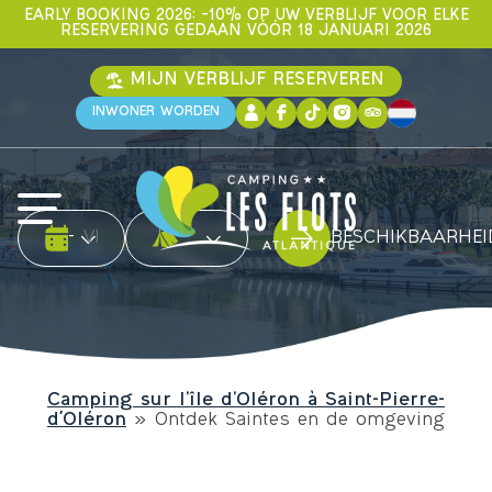
EARLY BOOKING 2026: –10% OP UW VERBLIJF VOOR ELKE
RESERVERING GEDAAN VÓÓR 18 JANUARI 2026
MIJN VERBLIJF RESERVEREN
INWONER WORDEN
Date d'arrivée
Date de départ
Type accommodatie
-
BESCHIKBAARHE
Camping sur l’île d’Oléron à Saint-Pierre-
d'Oléron
»
Ontdek Saintes en de omgeving