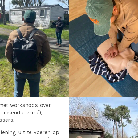
met workshops over
d’incendie armé),
ssers.
fening uit te voeren op