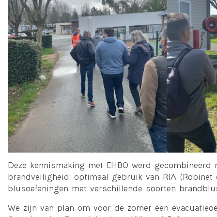
Deze kennismaking met EHBO werd gecombineerd 
brandveiligheid: optimaal gebruik van RIA (Robinet 
blusoefeningen met verschillende soorten brandblu
We zijn van plan om voor de zomer een evacuatieoe