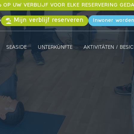
% OP UW VERBLIJF VOOR ELKE RESERVERING GED
6
Mijn verblijf reserveren
Inwoner worde
SEASIDE
UNTERKÜNFTE
AKTIVITÄTEN / BES