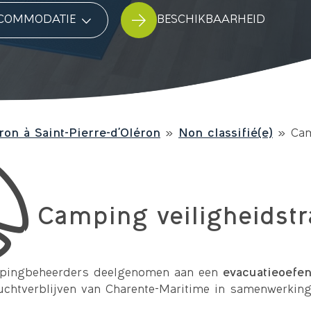
commodatie
BESCHIKBAARHEID
ron à Saint-Pierre-d'Oléron
»
Non classifié(e)
»
Cam
Camping veiligheidstr
mpingbeheerders deelgenomen aan een
evacuatieoefe
uchtverblijven van Charente-Maritime in samenwerking