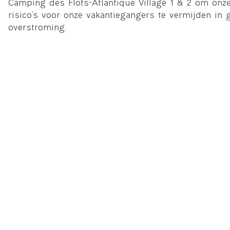
Camping des Flots-Atlantique Village 1 & 2 om onze 
risico’s voor onze vakantiegangers te vermijden in 
overstroming.