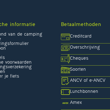
che informatie
Betaalmethoden
rond van de camping
Creditcard
e
ingsformulier
Overschrijving
bon
els
Cheques
e voorwaarden
ingsverzekering
Soorten
den
r je fiets
ANCV of e-ANCV
Lunchbonnen
Amex