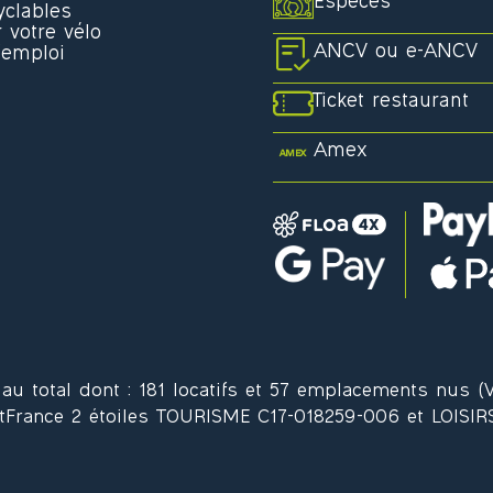
Espèces
yclables
 votre vélo
ANCV ou e-ANCV
’emploi
Ticket restaurant
Amex
 total dont : 181 locatifs et 57 emplacements nus (Vi
tFrance 2 étoiles TOURISME C17-018259-006 et LOISIR