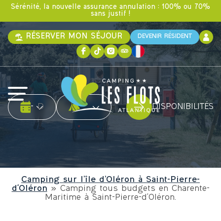
Sérénité, la nouvelle assurance annulation : 100% ou 70%
sans justif !
RÉSERVER MON SÉJOUR
DEVENIR RÉSIDENT
Date d'arrivée
Date de départ
Type d'hébergement
-
DISPONIBILITÉS
Camping sur l’île d’Oléron à Saint-Pierre-
d'Oléron
»
Camping tous budgets en Charente-
Maritime à Saint-Pierre-d'Oléron.