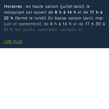
Horaires
: en haute saison (juillet-août), le
restaurant est ouvert de
8 h à 14 h
et de
17 h à
22 h
(fermé le lundi). En basse saison (avril, mai,
juin et septembre), de
8 h à 14 h
et de
17 h 30 à
21 h
, les jeudis, vendredis, samedis et
dimanches.Le restaurant est fermé le reste de
l’année (fermeture les 15 premiers jours
LIRE PLUS
d’octobre, et du 31 octobre au 31 mars), avec une
ouverture spéciale pendant les vacances de la
Toussaint
(ouvert tous les jours avec les
horaires de basse saison).