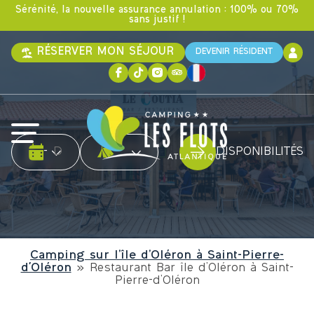
Sérénité, la nouvelle assurance annulation : 100% ou 70%
sans justif !
RÉSERVER MON SÉJOUR
DEVENIR RÉSIDENT
Date d'arrivée
Date de départ
Type d'hébergement
-
DISPONIBILITÉS
Camping sur l’île d’Oléron à Saint-Pierre-
d'Oléron
»
Restaurant Bar île d’Oléron à Saint-
Pierre-d’Oléron