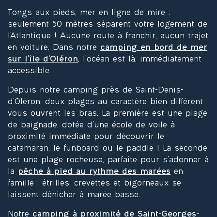
aient.
hes 
Tongs aux pieds, mer en ligne de mire :
Merci 
(7mn
seulement 50 mètres séparent votre logement de
à  
) 
l’Atlantique ! Aucune route à franchir, aucun trajet
toute 
brace
en voiture. Dans notre
camping en bord de mer
l'équi
let 
sur l’île d’Oléron
, l’océan est là, immédiatement
pe.
pour 
accessible.
active
r. Wifi 
Depuis notre camping près de Saint-Denis-
en 
d’Oléron, deux plages au caractère bien différent
plus 
vous ouvrent les bras. La première est une plage
(9€ 3 
de baignade, dotée d’une école de voile à
jours
proximité immédiate pour découvrir le
) faire 
catamaran, le funboard ou le paddle ! La seconde
qq 
est une plage rocheuse, parfaite pour s’adonner à
cours
la
pêche à pied au rythme des marées
en
es 
famille : étrilles, crevettes et bigorneaux se
avant. 
laissent dénicher à marée basse.
Proch
e de 
Notre
camping à proximité de Saint-Georges-