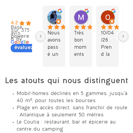
Marie-laure F.
Michel P.
Olivier
il y a 3 mois
il y a 3 mois
il y a 4 
4.2
Basé
sur 375
avis
Nous 
Très  
10/04
Sé
powere
d by
avons 
bon 
/26 . 
r 
G
o
o
g
l
e
évaluez-nous sur
pass
mom
Pren
c
é un 
ents 
d la 
in
court 
pass
carte 
ca
séjou
és 
ACSI, 
Be
r 
dans 
Joli 
e
Les atouts qui nous distinguent
mais 
ce 
déco
a
celui-
camp
uvert
ent
Mobil-homes déclinés en 5 gammes, jusqu’à
ci a 
ing 
e un 
c
40 m², pour toutes les bourses
été 
malg
camp
e
Plage en accès direct, sans franchir de route
très 
ré la 
ing 
Tr
: Atlantique à seulement 50 mètres
agréa
pluie 
discr
pr
Le Coutia : restaurant, bar et épicerie au
ble. 
entre 
et et 
e 
centre du camping