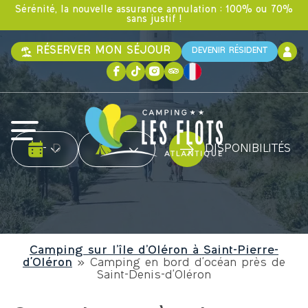
Sérénité, la nouvelle assurance annulation : 100% ou 70%
sans justif !
RÉSERVER MON SÉJOUR
DEVENIR RÉSIDENT
Date d'arrivée
Date de départ
Type d'hébergement
-
DISPONIBILITÉS
Camping sur l’île d’Oléron à Saint-Pierre-
d'Oléron
»
Camping en bord d'océan près de
Saint-Denis-d'Oléron