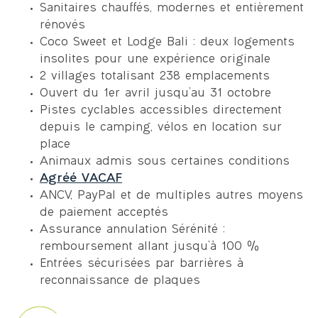
Agréa
coup
curie
la 
Sanitaires chauffés, modernes et entièrement
blem
ée de 
use
me
rénovés
ent 
soleil 
ment 
et 
Coco Sweet et Lodge Bali : deux logements
surpr
mais 
dispo
pi
insolites pour une expérience originale
ise 
ils 
sé. 
cy
2 villages totalisant 238 emplacements
par 
n'y 
un 
bl
Ouvert du 1er avril jusqu’au 31 octobre
les 
peuv
accue
Pl
Pistes cyclables accessibles directement
sanit
ent 
il 
qq
depuis le camping, vélos en location sur
aires 
rien.
aima
pa
place
impe
L'occa
ble 
s
Animaux admis sous certaines conditions
ccabl
sion 
,des 
l
Agréé VACAF
e, 
de 
empl
nt
ANCV, PayPal et de multiples autres moyens
dispo
pass
acem
Sa
de paiement acceptés
sant 
er 
ents 
ai
Assurance annulation Sérénité :
de 
pour 
pour 
ré
remboursement allant jusqu’à 100 %
tout. 
dîner 
camp
ts 
Entrées sécurisées par barrières à
L'océ
au 
ing 
bi
reconnaissance de plaques
an à 
resta
car 
en
50 m 
urant 
légèr
e