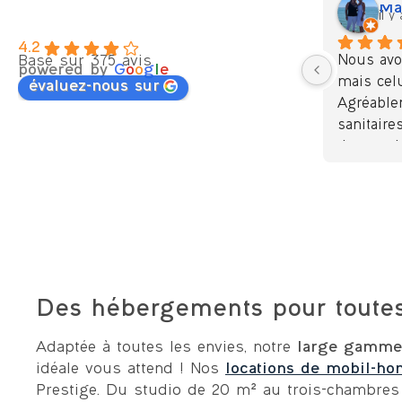
Mar
il y
4.2
Basé sur 375 avis
Nous avo
powered by
G
o
o
g
l
e
mais celui
évaluez-nous sur
Agréablem
sanitaire
de tout.
pu entend
L'accueil 
Du pain c
pizzas tr
Si nous r
reviendr
hésitatio
Des hébergements pour toutes 
Adaptée à toutes les envies, notre
large gamme
idéale vous attend ! Nos
locations de mobil-hom
Prestige. Du studio de 20 m² au trois-chambres