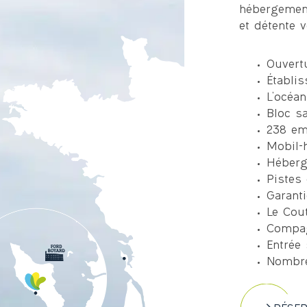
hébergement
et détente 
Ouvertu
Établi
L’océan
Bloc sa
238 em
Mobil-
Héberg
Pistes 
Garant
Le Cout
Compag
Entrée 
Nombre