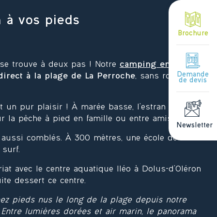
 à vos pieds
Brochure
n se trouve à deux pas ! Notre
camping en bord de
Demande
direct à la plage de La Perroche
, sans route à
de devis
 un pur plaisir ! À marée basse, l’estran rocheux
ur la pêche à pied en famille ou entre amis !
Newsletter
aussi comblés. À 300 mètres, une école de voile
surf.
iat avec le centre aquatique Iléo à Dolus-d’Oléron
uite dessert ce centre.
ez pieds nus le long de la plage depuis notre
 Entre lumières dorées et air marin, le panorama