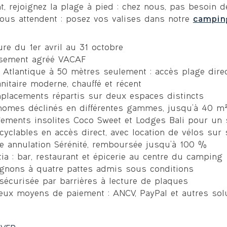
, rejoignez la plage à pied : chez nous, pas besoin de 
vous attendent : posez vos valises dans notre
camping
re du 1er avril au 31 octobre
ssement agréé VACAF
 Atlantique à 50 mètres seulement : accès plage direc
nitaire moderne, chauffé et récent
placements répartis sur deux espaces distincts
homes déclinés en différentes gammes, jusqu’à 40 m²
ements insolites Coco Sweet et Lodges Bali pour un s
cyclables en accès direct, avec location de vélos sur 
ie annulation Sérénité, remboursée jusqu’à 100 %
ia : bar, restaurant et épicerie au centre du camping
nons à quatre pattes admis sous conditions
sécurisée par barrières à lecture de plaques
ux moyens de paiement : ANCV, PayPal et autres sol