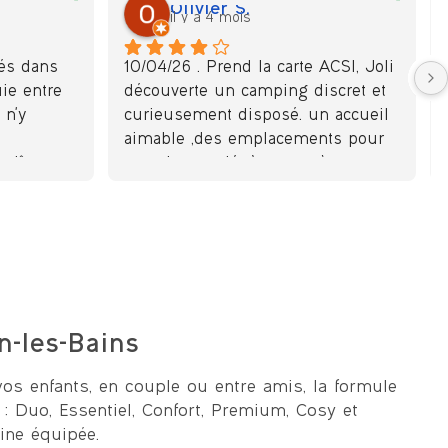
Olivier S.
il y a 4 mois
s dans 
10/04/26 . Prend la carte ACSI, Joli 
e entre 
découverte un camping discret et 
n'y 
curieusement disposé. un accueil 
aimable ,des emplacements pour 
 dîner au 
camping car légèrement à 
, bravo 
l'écart,calme, terrains herbacés, 
 Le 
nivelés ( mettre une cale ou deux)  
able.
propres,ombragés ,bonne 
 
dimension, sanitaires nickel 
uvent , 
machine à laver et sèche linge à 
e soin de 
proximité, aire de service proche et 
l'esprit écolo règne notamment 
n-les-Bains
pour les douches (7mn) bracelet 
olé avec 
pour activer. Wifi en plus (9€ 3 
vos enfants, en couple ou entre amis, la formule
ent.
jours) faire qq courses avant. 
: Duo, Essentiel, Confort, Premium, Cosy et
Proche de la mer.
ine équipée.