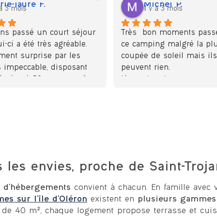
ie-laure F.
Michel P.
 a 3 mois
il y a 3 mois
ns passé un court séjour 
Très  bon moments passé
-ci a été très agréable. 
ce camping malgré la plui
ent surprise par les 
coupée de soleil mais ils 
s impeccable, disposant 
peuvent rien.
 L'océan à 50 m on a même 
L'occasion de passer pour
re les vagues la nuit. 
restaurant ouah quel régal
parfait
au cuisinier et au serveur.
haud le matin et le 
Bordeaux 2015 super agré
ès bonnes.
Le camping bien tenu, les
evenons sur l'île nous 
sanitaires nettoyés très so
ons chez vous sans 
un grand Merci de prendr
n
nous.
les envies, proche de Saint-Troja
Au plaisir de vous revoir.
Nous avons aussi bien rig
 d’hébergements
convient à chacun. En famille avec 
les personnes qui campai
es sur l’île d’Oléron
existent en
plusieurs gammes
Merci à  toute l'équipe.
 de 40 m², chaque logement propose terrasse et cuis