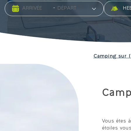
Date d'arrivée
Date de départ
Type d'
-
Camping sur l’
Campi
Vous êtes à
étoiles vou